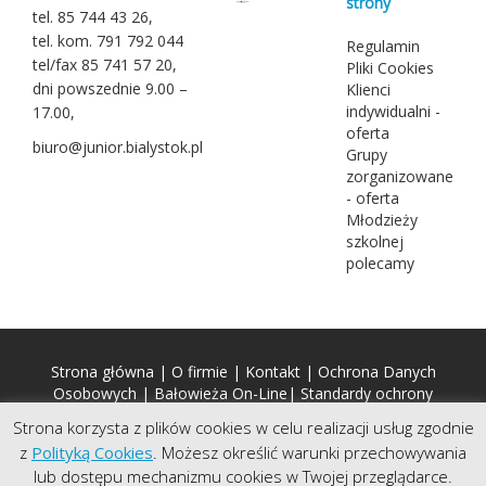
strony
tel. 85 744 43 26,
tel. kom. 791 792 044
Regulamin
tel/fax 85 741 57 20,
Pliki Cookies
dni powszednie 9.00 –
Klienci
indywidualni -
17.00,
oferta
biuro@junior.bialystok.pl
Grupy
zorganizowane
- oferta
Młodzieży
szkolnej
polecamy
Strona główna
|
O firmie
|
Kontakt
|
Ochrona Danych
Osobowych
|
Bałowieża On-Line
|
Standardy ochrony
małoletnich (SOM)
Strona korzysta z plików cookies w celu realizacji usług zgodnie
z
Polityką Cookies
. Możesz określić warunki przechowywania
Copyright © 2026 Biuro Podróży JUNIOR. Wszelkie prawa
lub dostępu mechanizmu cookies w Twojej przeglądarce.
zastrzeżone