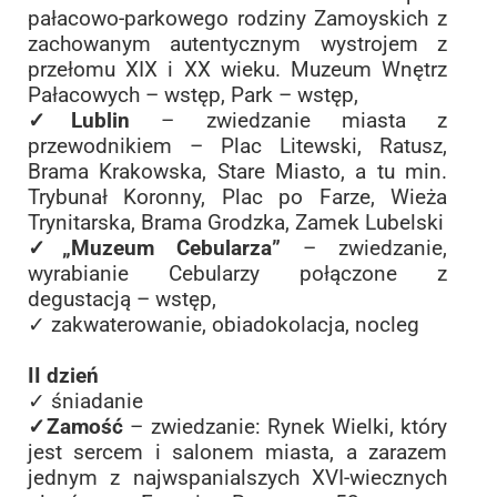
pałacowo-parkowego rodziny Zamoyskich z
zachowanym autentycznym wystrojem z
przełomu XIX i XX wieku. Muzeum Wnętrz
Pałacowych – wstęp, Park – wstęp,
✓Lublin
– zwiedzanie miasta z
przewodnikiem – Plac Litewski, Ratusz,
Brama Krakowska, Stare Miasto, a tu min.
Trybunał Koronny, Plac po Farze, Wieża
Trynitarska, Brama Grodzka, Zamek Lubelski
✓„Muzeum Cebularza”
– zwiedzanie,
wyrabianie Cebularzy połączone z
degustacją – wstęp,
✓ zakwaterowanie, obiadokolacja, nocleg
II dzień
✓ śniadanie
✓Zamość
– zwiedzanie: Rynek Wielki, który
jest sercem i salonem miasta, a zarazem
jednym z najwspanialszych XVI-wiecznych