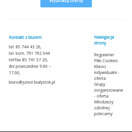
Wydrukuj ofertę
Nawigacja
Kontakt z biurem
strony
tel. 85 744 43 26,
tel. kom. 791 792 044
Regulamin
tel/fax 85 741 57 20,
Pliki Cookies
dni powszednie 9.00 –
Klienci
indywidualni -
17.00,
oferta
biuro@junior.bialystok.pl
Grupy
zorganizowane
- oferta
Młodzieży
szkolnej
polecamy