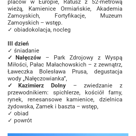
placów w Europie, Ratusz z 52-metrową
wieżą, Kamienice Ormiańskie, Akademia
Zamoyskich, Fortyfikacje, Muzeum
Zamoyskich – wstęp.
✓ obiadokolacja, nocleg
III dzień
✓ śniadanie
✓Nałęczów
– Park Zdrojowy z Wyspą
Miłości, Pałac Małachowskich – z zewnątrz,
Ławeczka Bolesława Prusa, degustacja
wody „Nałęczowianka”,
✓Kazimierz Dolny
– zwiedzanie z
przewodnikiem: spichlerze, kościół farny,
rynek, renesansowe kamienice, dzielnica
żydowska, Zamek i baszta – wstęp,
✓ obiad
✓ powrót