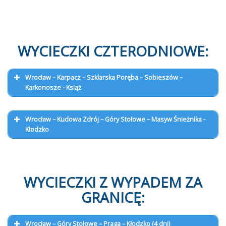
WYCIECZKI CZTERODNIOWE:
Wrocław – Karpacz – Szklarska Poręba – Sobieszów –
Karkonosze - Książ
Wrocław – Kudowa Zdrój – Góry Stołowe – Masyw Śnieżnika -
Kłodzko
WYCIECZKI Z WYPADEM ZA
GRANICĘ:
Wrocław – Góry Stołowe – Praga – Kłodzko (4 dni)