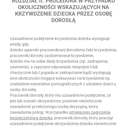
ROZDZIAŁ II. PROCEDURA W PRZYPADKU
OKOLICZNOŚCI WSKAZUJĄCYCH NA
KRZYWDZENIE DZIECKA PRZEZ OSOBĘ
DOROSŁĄ
Uzasadnione podejrzenie krzywdzenia dziecka występuje
wtedy, gdy:
dziecko ujawniło pracownikowi/dorosłemu fakt krzywdzenia,
pracownik/dorosły zaobserwował krzywdzenie,
dziecko ma na sobie ślady krzywdzenia (np. zadrapania,
zasinienia), a zapytane odpowiada niespójnie i/lub
chaotycznie lub/i popada w zakłopotanie bądź występują
inne okoliczności mogące wskazywać na krzywdzenie np.
znalezienie materiałów pornograficznych z udziałem dzieci u
osoby dorosłej.
Pracownik/dorosły, który ma uzasadnione podejrzenie, że
jest lub zostało skrzywdzone, powinien niezwłocznie
zawiadomić przełożonego/osobę decyzyjną, która
zawiadamia policję. W przypadku
istniejącego zagrożenia
bezpieczeństwa dziecka,
pracownik/dorosły, który powziął
uzasadnione podejrzenie skrzywdzenia dziecka niezwłocznie