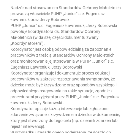
Nadzór nad stosowaniem Standardów Ochrony Małoletnich
prowadzą właściciele PUHP „Junior” s.c. Eugeniusz
Ławreniuk oraz Jerzy Bobrowski
PUHP „Junior” s.c. Eugeniusz Ławreniuk, Jerzy Bobrowski
powołuje koordynatora ds. Standardów Ochrony
Małoletnich (w dalszej części dokumentu zwany
„Koordynatorem”).
Koordynator jest osobą odpowiedzialną za zapoznanie
pracowników z treścią Standardów Ochrony Małoletnich
oraz monitorowanie jej stosowania w PUHP „Junior” s.c.
Eugeniusz Ławreniuk, Jerzy Bobrowski
Koordynator organizuje i dokumentuje proces edukacji
pracowników w zakresie rozpoznawania symptomów, że
dziecko może być krzywdzone oraz sposobów szybkiego i
odpowiedniego reagowania na takie sytuacje, zgodnie z
procedurami przyjętymi przez PUHP „Junior” s.c. Eugeniusz
Ławreniuk, Jerzy Bobrowski .
Koordynator opisuje każdą interwencję lub zgłoszone
zdarzenie związane z krzywdzeniem dziecka w dokumencie,
który jest stworzony do tego celu (np. dziennik zdarzeń lub
rejestr interwencji).
W przypadku uzasadnionego podejrzenia, że doszło do