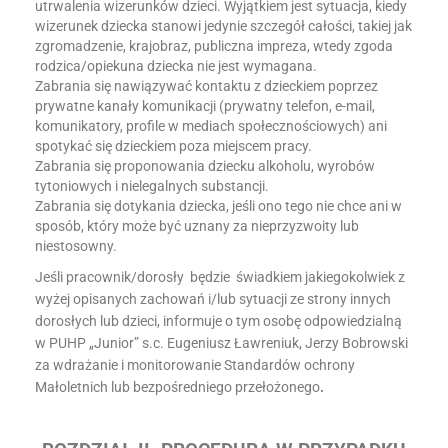
utrwalenia wizerunków dzieci. Wyjątkiem jest sytuacja, kiedy
wizerunek dziecka stanowi jedynie szczegół całości, takiej jak
zgromadzenie, krajobraz, publiczna impreza, wtedy zgoda
rodzica/opiekuna dziecka nie jest wymagana.
Zabrania się nawiązywać kontaktu z dzieckiem poprzez
prywatne kanały komunikacji (prywatny telefon, e-mail,
komunikatory, profile w mediach społecznościowych) ani
spotykać się dzieckiem poza miejscem pracy.
Zabrania się proponowania dziecku alkoholu, wyrobów
tytoniowych i nielegalnych substancji.
Zabrania się dotykania dziecka, jeśli ono tego nie chce ani w
sposób, który może być uznany za nieprzyzwoity lub
niestosowny.
Jeśli pracownik/dorosły będzie świadkiem jakiegokolwiek z
wyżej opisanych zachowań i/lub sytuacji ze strony innych
dorosłych lub dzieci, informuje o tym osobę odpowiedzialną
w PUHP „Junior” s.c. Eugeniusz Ławreniuk, Jerzy Bobrowski
za wdrażanie i monitorowanie Standardów ochrony
Małoletnich lub bezpośredniego przełożonego
.