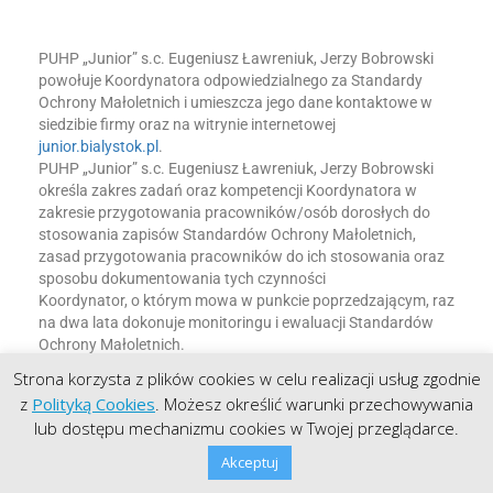
PUHP „Junior” s.c. Eugeniusz Ławreniuk, Jerzy Bobrowski
powołuje Koordynatora odpowiedzialnego za Standardy
Ochrony Małoletnich i umieszcza jego dane kontaktowe w
siedzibie firmy oraz na witrynie internetowej
junior.bialystok.pl
.
PUHP „Junior” s.c. Eugeniusz Ławreniuk, Jerzy Bobrowski
określa zakres zadań oraz kompetencji Koordynatora w
zakresie przygotowania pracowników/osób dorosłych do
stosowania zapisów Standardów Ochrony Małoletnich,
zasad przygotowania pracowników do ich stosowania oraz
sposobu dokumentowania tych czynności
Koordynator, o którym mowa w punkcie poprzedzającym, raz
na dwa lata dokonuje monitoringu i ewaluacji Standardów
Ochrony Małoletnich.
Monitoring i ewaluacja obejmują weryfikację realizacji
Strona korzysta z plików cookies w celu realizacji usług zgodnie
Standardów Ochrony Małoletnich, reagowanie na sygnały
z
Polityką Cookies
. Możesz określić warunki przechowywania
naruszenia zasad i procedur oraz zaproponowanie zmian w
lub dostępu mechanizmu cookies w Twojej przeglądarce.
dokumencie, zwłaszcza pod kątem dostosowania ich do
aktualnych potrzeb oraz zgodności z obowiązującymi
Akceptuj
przepisami.