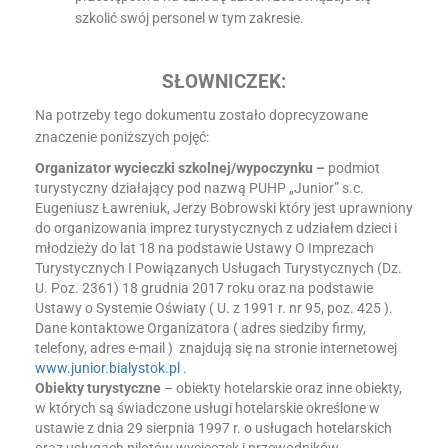
szkolić swój personel w tym zakresie.
SŁOWNICZEK:
Na potrzeby tego dokumentu zostało doprecyzowane
znaczenie poniższych pojęć:
Organizator wycieczki szkolnej/wypoczynku –
podmiot
turystyczny działający pod nazwą PUHP „Junior” s.c.
Eugeniusz Ławreniuk, Jerzy Bobrowski który jest uprawniony
do organizowania imprez turystycznych z udziałem dzieci i
młodzieży do lat 18 na podstawie Ustawy O Imprezach
Turystycznych I Powiązanych Usługach Turystycznych (Dz.
U. Poz. 2361) 18 grudnia 2017 roku oraz na podstawie
Ustawy o Systemie Oświaty ( U. z 1991 r. nr 95, poz. 425 ).
Dane kontaktowe Organizatora ( adres siedziby firmy,
telefony, adres e-mail ) znajdują się na stronie internetowej
www.junior.bialystok.pl
.
Obiekty turystyczne
– obiekty hotelarskie oraz inne obiekty,
w których są świadczone usługi hotelarskie określone w
ustawie z dnia 29 sierpnia 1997 r. o usługach hotelarskich