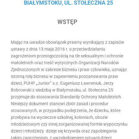
BIAŁYMSTOKU, UL. STOŁECZNA 25
WSTĘP
Mając na uwadze obowiązek prawny wynikający z zapisów
ustawy z dnia 13 maja 2016 r. o przeciwdziałaniu
zagrożeniom przestępczością na tle seksualnym i ochronie
małoletnich oraz treść wytycznych Organizacji Narodów
Zjednoczonych w zakresie biznesu i praw człowieka, uznając
istotną rolę biznesu w zapewnieniu poszanowania praw
dzieci, PUHP „Junior” s.c. Eugeniusz Ławreniuk, Jerzy
Bobrowski z siedzibą w Białymstoku, ul. Stołeczna 25
przyjmuje do stosowania Standardy Ochrony Małoletnich.
Niniejszy dokument stanowi zbiór zasad i procedur
stosowanych, w przypadku podejrzenia, że dziecku, które
przebywa na wycieczce szkolnej, koloniach, obozie
młodzieżowym czy innej zorganizowanej formie wypoczynku
dzieci i młodzieży dzieje się krzywda oraz zapobiegania
takim zagrożeniom, z uwzględnieniem sytuacji dzieci