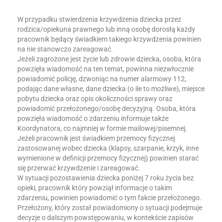
W przypadku stwierdzenia krzywdzenia dziecka przez
rodzica/opiekuna prawnego lub inną osobę dorosłą każdy
pracownik będący świadkiem takiego krzywdzenia powinien
na nie stanowczo zareagować.
Jeżeli zagrożone jest życie lub zdrowie dziecka, osoba, która
powzięła wiadomość na ten temat, powinna niezwłocznie
powiadomić policję, dzwoniąc na numer alarmowy 112,
podając dane własne, dane dziecka (o ile to możliwe), miejsce
pobytu dziecka oraz opis okoliczności sprawy oraz
powiadomić przełożonego/osobę decyzyjną. Osoba, która
powzięła wiadomość o zdarzeniu informuje także
Koordynatora, co najmniej w formie mailowej/pisemnej.
Jeżeli pracownik jest świadkiem przemocy fizycznej
zastosowanej wobec dziecka (klapsy, szarpanie, krzyk, inne
wymienione w definicji przemocy fizycznej) powinien starać
się przerwać krzywdzenie i zareagować.
W sytuacji pozostawienia dziecka poniżej 7 roku życia bez
opieki, pracownik który powziął informacje o takim
zdarzeniu, powinien powiadomić o tym fakcie przełożonego.
Przełożony, który został powiadomiony o sytuacji podejmuje
decyzje o dalszym powstępowaniu, w kontekście zapisów