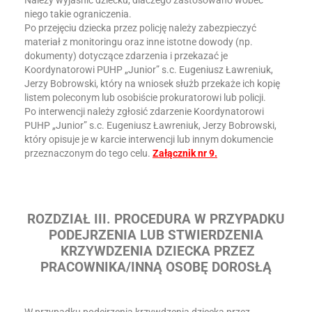
Należy wyjaśnić dziecku, dlaczego zastosowano wobec
niego takie ograniczenia.
Po przejęciu dziecka przez policję należy zabezpieczyć
materiał z monitoringu oraz inne istotne dowody (np.
dokumenty) dotyczące zdarzenia i przekazać je
Koordynatorowi PUHP „Junior” s.c. Eugeniusz Ławreniuk,
Jerzy Bobrowski, który na wniosek służb przekaże ich kopię
listem poleconym lub osobiście prokuratorowi lub policji.
Po interwencji należy zgłosić zdarzenie Koordynatorowi
PUHP „Junior” s.c. Eugeniusz Ławreniuk, Jerzy Bobrowski,
który opisuje je w karcie interwencji lub innym dokumencie
przeznaczonym do tego celu.
Załącznik nr 9.
ROZDZIAŁ III. PROCEDURA W PRZYPADKU
PODEJRZENIA LUB STWIERDZENIA
KRZYWDZENIA DZIECKA PRZEZ
PRACOWNIKA/INNĄ OSOBĘ DOROSŁĄ