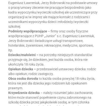
Eugeniusz Ławreniuk, Jerzy Bobrowski na podstawie umowy
o pracę/umowy zlecenie nie pracujące bezpośrednio jako
kadra wypoczynku/wycieczki szkolnej ale uczestniczące przy
organizacji w/w imprez ale mające kontakt z rodzicami i
uczestnikami wypoczynku dzieci i młodzieży/wycieczki
szkolnej.
Podmioty współpracujące
– firmy oraz osoby fizyczne
współpracujące z PUHP „Junior” s.c. Eugeniusz Ławreniuk,
Jerzy Bobrowski i świadczące usługi transportowe,
hotelarskie, żywieniowe, rekreacyjne, medyczne, sportowe,
itp.
Dziecko/małoletni –
na potrzeby niniejszych standardów
przyjmuje się, że dzieckiem, jest każda osoba, która nie
ukończyła 18 roku życia.
Opiekun dziecka –
przedstawiciel ustawowy dziecka: rodzic
albo opiekun; rodzic zastępczy.
Obca osoba dorosła
to każda osoba powyżej 18 roku życia,
która nie jest dla dziecka jego rodzicem lub opiekunem
prawnym.
Krzywdzenie dziecka
– należy rozumieć jako zachowanie,
które może stanowić popełnienie czynu zabronionego na
szkodę dziecka przez jakąkolwiek osobę, w tym członka