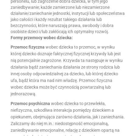
personelu, lub zagrożenie dobra dziecka, w tym jego
zaniedbywanie; każde zamierzone lub niezamierzone
działanie/zaniechanie jednostki, instytucji lub społeczeństwa
jako całości i każdy rezultat takiego działania lub
bezczynności, które naruszają prawa, swobody i dobra
osobiste dzieci i/lub zakłócają ich optymalny rozwój.
Formy przemocy wobec dziecka:
Przemoc fizyczna
wobec dziecka to przemoc, w wyniku
której dziecko doznaje faktycznej fizycznej krzywdy lub jest
nią potencjalnie zagrożone. Krzywda ta następuje w wyniku
działania bądź zaniechania działania ze strony rodzica lub
innej osoby odpowiedzialnej za dziecko, lub której dziecko
ufa, bądź która ma nad nim władzę. Przemoc fizyczna
wobec dziecka może być czynnością powtarzalną lub
jednorazową.
Przemoc psychiczna
wobec dziecka to przewlekła,
niefizyczna, szkodliwa interakcja pomiędzy dzieckiem a
opiekunem, obejmująca zarówno działania, jak i zaniechania.
Zaliczamy do niej m.in.: niedostępność emocjonalną,
zaniedbywanie emocjonalne, relację z dzieckiem opartą na