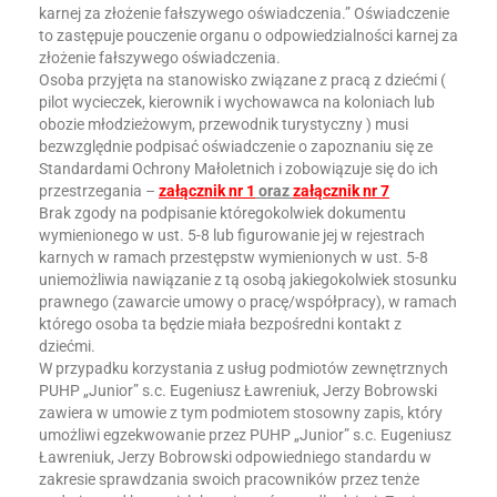
karnej za złożenie fałszywego oświadczenia.” Oświadczenie
to zastępuje pouczenie organu o odpowiedzialności karnej za
złożenie fałszywego oświadczenia.
Osoba przyjęta na stanowisko związane z pracą z dziećmi (
pilot wycieczek, kierownik i wychowawca na koloniach lub
obozie młodzieżowym, przewodnik turystyczny ) musi
bezwzględnie podpisać oświadczenie o zapoznaniu się ze
Standardami Ochrony Małoletnich i zobowiązuje się do ich
przestrzegania –
załącznik nr 1
oraz
załącznik nr 7
Brak zgody na podpisanie któregokolwiek dokumentu
wymienionego w ust. 5-8 lub figurowanie jej w rejestrach
karnych w ramach przestępstw wymienionych w ust. 5-8
uniemożliwia nawiązanie z tą osobą jakiegokolwiek stosunku
prawnego (zawarcie umowy o pracę/współpracy), w ramach
którego osoba ta będzie miała bezpośredni kontakt z
dziećmi.
W przypadku korzystania z usług podmiotów zewnętrznych
PUHP „Junior” s.c. Eugeniusz Ławreniuk, Jerzy Bobrowski
zawiera w umowie z tym podmiotem stosowny zapis, który
umożliwi egzekwowanie przez PUHP „Junior” s.c. Eugeniusz
Ławreniuk, Jerzy Bobrowski odpowiedniego standardu w
zakresie sprawdzania swoich pracowników przez tenże