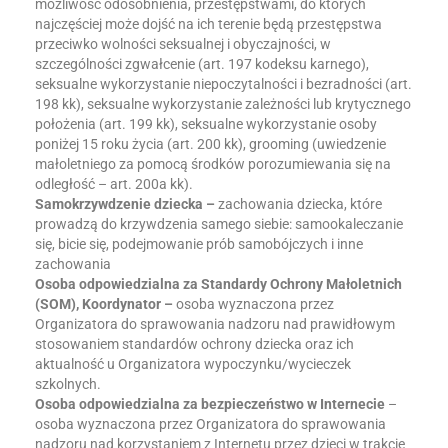
możliwość odosobnienia, przestępstwami, do których
najczęściej może dojść na ich terenie będą przestępstwa
przeciwko wolności seksualnej i obyczajności, w
szczególności zgwałcenie (art. 197 kodeksu karnego),
seksualne wykorzystanie niepoczytalności i bezradności (art.
198 kk), seksualne wykorzystanie zależności lub krytycznego
położenia (art. 199 kk), seksualne wykorzystanie osoby
poniżej 15 roku życia (art. 200 kk), grooming (uwiedzenie
małoletniego za pomocą środków porozumiewania się na
odległość – art. 200a kk).
Samokrzywdzenie dziecka –
zachowania dziecka, które
prowadzą do krzywdzenia samego siebie: samookaleczanie
się, bicie się, podejmowanie prób samobójczych i inne
zachowania
Osoba odpowiedzialna za Standardy Ochrony Małoletnich
(SOM), Koordynator –
osoba wyznaczona przez
Organizatora do sprawowania nadzoru nad prawidłowym
stosowaniem standardów ochrony dziecka oraz ich
aktualność u Organizatora wypoczynku/wycieczek
szkolnych.
Osoba
odpowiedzialna
za
bezpieczeństwo
w
Internecie
–
osoba wyznaczona przez Organizatora do sprawowania
nadzoru nad korzystaniem z Internetu przez dzieci w trakcie