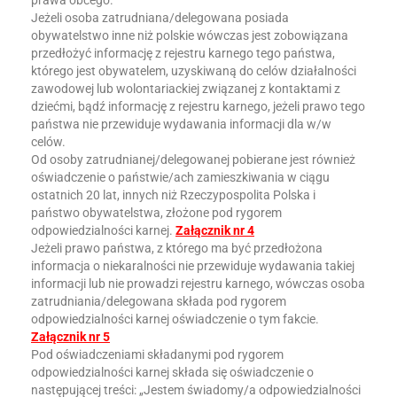
prawa obcego.
Jeżeli osoba zatrudniana/delegowana posiada
obywatelstwo inne niż polskie wówczas jest zobowiązana
przedłożyć informację z rejestru karnego tego państwa,
którego jest obywatelem, uzyskiwaną do celów działalności
zawodowej lub wolontariackiej związanej z kontaktami z
dziećmi, bądź informację z rejestru karnego, jeżeli prawo tego
państwa nie przewiduje wydawania informacji dla w/w
celów.
Od osoby zatrudnianej/delegowanej pobierane jest również
oświadczenie o państwie/ach zamieszkiwania w ciągu
ostatnich 20 lat, innych niż Rzeczypospolita Polska i
państwo obywatelstwa, złożone pod rygorem
odpowiedzialności karnej.
Załącznik nr 4
Jeżeli prawo państwa, z którego ma być przedłożona
informacja o niekaralności nie przewiduje wydawania takiej
informacji lub nie prowadzi rejestru karnego, wówczas osoba
zatrudniania/delegowana składa pod rygorem
odpowiedzialności karnej oświadczenie o tym fakcie.
Załącznik nr 5
Pod oświadczeniami składanymi pod rygorem
odpowiedzialności karnej składa się oświadczenie o
następującej treści: „Jestem świadomy/a odpowiedzialności