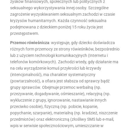
zysków finansowych, społecznych lub politycznych z
seksualnego wykorzystywania innej osoby. Szczególne
zagrożenie wyzyskiwaniem seksualnym zachodzi w czasie
kryzysów humanitarnych. Każda czynność seksualna
podejmowana z dzieckiem poniżej 15 roku życia jest
przestępstwem.
Przemoc rówieśnicza
: występuje, gdy dziecko doświadcza
różnych form przemocy ze strony rówieśników, bezpośrednio
lub z użyciem technologii komunikacyjnych (Internetu i
telefonów komórkowych). Zachodzi wtedy, gdy działanie ma
na celu wyrządzenie komuś przykrości lub krzywdy
(intencjonalność), ma charakter systematyczny
(powtarzalność), a ofiara jest słabsza od sprawcy bądź
grupy sprawców. Obejmuje przemoc werbalną (np.
przezywanie, dogadywanie, ośmieszanie), relacyjną (np.
wykluczenie z grupy, ignorowanie, nastawianie innych
przeciwko osobie), fizyczną (np. pobicie, kopanie,
popychanie, szarpanie), materialną (np. kradzież, niszczenie
przedmiotów) oraz elektroniczną (złośliwy SMS lub e-mail,
wpis w serwisie społecznościowym, umieszczanie w