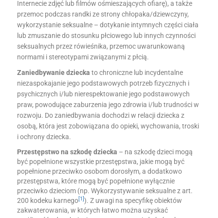
Internecie zdjęć lub filmów ośmieszających ofiarę), a także
przemoc podczas randki ze strony chłopaka/dziewczyny,
wykorzystanie seksualne – dotykanie intymnych części ciała
lub zmuszanie do stosunku płciowego lub innych czynności
seksualnych przez rówieśnika, przemoc uwarunkowaną
normami i stereotypami związanymi z płcią.
Zaniedbywanie dziecka
to chroniczne lub incydentalne
niezaspokajanie jego podstawowych potrzeb fizycznych i
psychicznych i/lub nierespektowanie jego podstawowych
praw, powodujące zaburzenia jego zdrowia i/lub trudności w
rozwoju. Do zaniedbywania dochodzi w relacji dziecka z
osobą, która jest zobowiązana do opieki, wychowania, troski
i ochrony dziecka.
Przestępstwo na szkodę dziecka
– na szkodę dzieci mogą
być popełnione wszystkie przestępstwa, jakie mogą być
popełnione przeciwko osobom dorosłym, a dodatkowo
przestępstwa, które mogą być popełnione wyłącznie
przeciwko dzieciom (np. Wykorzystywanie seksualne z art.
[1]
200 kodeku karnego
). Z uwagi na specyfikę obiektów
zakwaterowania, w których łatwo można uzyskać