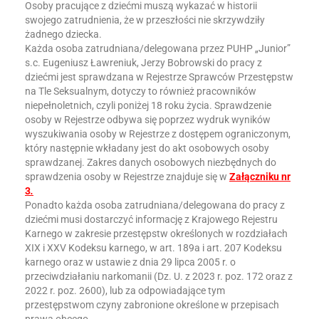
Osoby pracujące z dziećmi muszą wykazać w historii
swojego zatrudnienia, że w przeszłości nie skrzywdziły
żadnego dziecka.
Każda osoba zatrudniana/delegowana przez PUHP „Junior”
s.c. Eugeniusz Ławreniuk, Jerzy Bobrowski do pracy z
dziećmi jest sprawdzana w Rejestrze Sprawców Przestępstw
na Tle Seksualnym, dotyczy to również pracowników
niepełnoletnich, czyli poniżej 18 roku życia. Sprawdzenie
osoby w Rejestrze odbywa się poprzez wydruk wyników
wyszukiwania osoby w Rejestrze z dostępem ograniczonym,
który następnie wkładany jest do akt osobowych osoby
sprawdzanej. Zakres danych osobowych niezbędnych do
sprawdzenia osoby w Rejestrze znajduje się w
Załączniku nr
3
.
Ponadto każda osoba zatrudniana/delegowana do pracy z
dziećmi musi dostarczyć informację z Krajowego Rejestru
Karnego w zakresie przestępstw określonych w rozdziałach
XIX i XXV Kodeksu karnego, w art. 189a i art. 207 Kodeksu
karnego oraz w ustawie z dnia 29 lipca 2005 r. o
przeciwdziałaniu narkomanii (Dz. U. z 2023 r. poz. 172 oraz z
2022 r. poz. 2600), lub za odpowiadające tym
przestępstwom czyny zabronione określone w przepisach