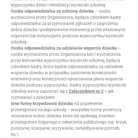
wypoczynku dzieci i młodzieży/wycieczki szkolnej.
Osoba odpowiedzialna za ochronę dziecka
– osoba
wyznaczona przez Organizatora, będąca członkiem kadry
odpowiedzialna za przyjmowanie zgłoszeń o zagrożeniu
dobra dziecka i podejmowanie interwencji przed właściwymi
organami lub instytucjami, podczas wypoczynku/wycieczki
szkolnej.
Osoba
odpowiedzialna
za udzielanie wsparcia dziecku –
osoba wyznaczona przez Organizatora lub/i wyznaczona
przez kierownika wypoczynku/wycieczki szkolnej, będąca
członkiem kadry, która będzie odpowiedzialna za udzielenie
wsparcia dziecku w przypadku zaistnienia konieczności
interwencji oraz konieczności opracowania planu wsparcia
dziecka podczas wypoczynku. Kadra wypoczynku/wycieczki
szkolnej winna zapoznać się z
Załącznikiem nr 2
–
jak
rozmawiać z dzieckiem
Inne formy krzywdzenia dziecka
niż popełnienie
przestępstwa na jego szkodę – wszystkie formy przemocy
stosowane wobec dziecka, które nie spełniają znamion
przestępstwa ściganego z oskarżenia publicznego (np. krzyk,
poniżanie, szarpanie, wyzywanie, zaniedbywanie potrzeb,
itp.).