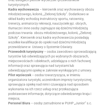
oraz usługach pilotów wycieczek i przewodników
turystycznych.
Kadra wychowawcza
– kierownik oraz wychowawcy obozu
młodzieżowego, kolonii, „Zielonej Szkoły”. Dodatkowo w
skład kadry wchodzą instruktorzy sportu, ratownicy,
trenerzy, animatorzy rekreacji, nauczyciele jęz. obcych,
tłumacze i inne osoby zajmujące się dziećmi/młodzieżą
podczas trwania obozu młodzieżowego, kolonii, „Zielonej
Szkoły”. Kierownik oraz kadra wychowawcza posiadają
wszelkie kwalifikacje do opieki nad dziećmi/młodzieżą
przewidziane w Ustawy o Systemie Oświaty.
Przewodnik turystyczny
– osoba zawodowo oprowadzającą
turystów lub odwiedzających po wybranych obszarach,
miejscowościach i obiektach, udzielająca o nich fachowej
informacji oraz sprawująca nad turystami lub
odwiedzającymi opiekę w zakresie wynikającym z umowy.
Pilot wycieczek
– osoba towarzysząca, w imieniu
organizatora turystyki, uczestnikom imprezy turystycznej,
sprawująca opiekę nad nimi i czuwająca nad sposobem
wykonania na ich rzecz usług oraz przekazująca
podstawowe informacje, dotyczące odwiedzanego kraju i
miejsca;
Personel Biura
– osoby zatrudnione w PUHP „Junior” s.c.