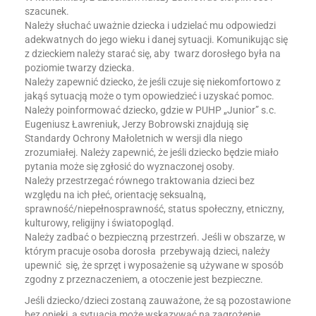
szacunek.
Należy słuchać uważnie dziecka i udzielać mu odpowiedzi
adekwatnych do jego wieku i danej sytuacji. Komunikując się
z dzieckiem należy starać się, aby twarz dorosłego była na
poziomie twarzy dziecka.
Należy zapewnić dziecko, że jeśli czuje się niekomfortowo z
jakąś sytuacją może o tym opowiedzieć i uzyskać pomoc.
Należy poinformować dziecko, gdzie w PUHP „Junior” s.c.
Eugeniusz Ławreniuk, Jerzy Bobrowski znajdują się
Standardy Ochrony Małoletnich w wersji dla niego
zrozumiałej. Należy zapewnić, że jeśli dziecko będzie miało
pytania może się zgłosić do wyznaczonej osoby.
Należy przestrzegać równego traktowania dzieci bez
względu na ich płeć, orientację seksualną,
sprawność/niepełnosprawność, status społeczny, etniczny,
kulturowy, religijny i światopogląd.
Należy zadbać o bezpieczną przestrzeń. Jeśli w obszarze, w
którym pracuje osoba dorosła przebywają dzieci, należy
upewnić się, że sprzęt i wyposażenie są używane w sposób
zgodny z przeznaczeniem, a otoczenie jest bezpieczne.
Jeśli dziecko/dzieci zostaną zauważone, że są pozostawione
bez opieki, a sytuacja może wskazywać na zagrożenie