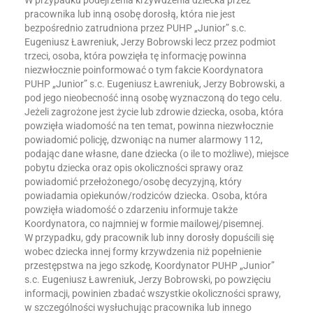
W przypadku podejrzenia krzywdzenia dziecka przez
pracownika lub inną osobę dorosłą, która nie jest
bezpośrednio zatrudniona przez PUHP „Junior” s.c.
Eugeniusz Ławreniuk, Jerzy Bobrowski lecz przez podmiot
trzeci, osoba, która powzięła tę informację powinna
niezwłocznie poinformować o tym fakcie Koordynatora
PUHP „Junior” s.c. Eugeniusz Ławreniuk, Jerzy Bobrowski, a
pod jego nieobecność inną osobę wyznaczoną do tego celu.
Jeżeli zagrożone jest życie lub zdrowie dziecka, osoba, która
powzięła wiadomość na ten temat, powinna niezwłocznie
powiadomić policję, dzwoniąc na numer alarmowy 112,
podając dane własne, dane dziecka (o ile to możliwe), miejsce
pobytu dziecka oraz opis okoliczności sprawy oraz
powiadomić przełożonego/osobę decyzyjną, który
powiadamia opiekunów/rodziców dziecka. Osoba, która
powzięła wiadomość o zdarzeniu informuje także
Koordynatora, co najmniej w formie mailowej/pisemnej.
W przypadku, gdy pracownik lub inny dorosły dopuścili się
wobec dziecka innej formy krzywdzenia niż popełnienie
przestępstwa na jego szkodę, Koordynator PUHP „Junior”
s.c. Eugeniusz Ławreniuk, Jerzy Bobrowski, po powzięciu
informacji, powinien zbadać wszystkie okoliczności sprawy,
w szczególności wysłuchując pracownika lub innego