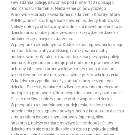
zawiadamia policję, dzwoniąc pod numer 112 i opisując
okoliczności zdarzenia. Niezależnie od powyższego
Pracownik/dorosły zawiadamia o zdarzeniu Koordynatora
PUHP „Junior” s.c. Eugeniusz Ławreniuk, Jerzy Bobrowski
Należy dołożyć starań, aby utrudnić lub nawet uniemożliwić
dziecku oraz osobie podejrzewanej o krzywdzenie dziecka
oddalenie się z miejsca zdarzenia.
W przypadku określonym w Kodeksie postepowania karnego
można dokonać obywatelskiego zatrzymania osoby
podejrzewanej. W takiej sytuacji, do czasu przybycia policji,
osoba zatrzymana pozostaje pod nadzorem pracowników
ochrony lub innych pracowników, którzy mogą dokonać
takich czynności bez narażenia swojego zdrowia lub życia.
W każdym przypadku należy zadbać o bezpieczeństwo
dziecka. Dziecko, w miarę możliwości powinno przebywać
pod opieką pracownika/dorosłego do czasu przyjazdu policji.
O ile to możliwe, należy podjąć próbę wsparcia dziecka.
W przypadku uzasadnionego podejrzenia, że doszło do
popełnienia przestępstwa powiązanego z kontaktem dziecka
z materiałem biologicznym sprawcy (sperma, ślina,
naskórek), należy w miarę możliwości nie dopuścić, aby
dziecko myło się oraz jadło/piło do czasu przyjazdu policji.