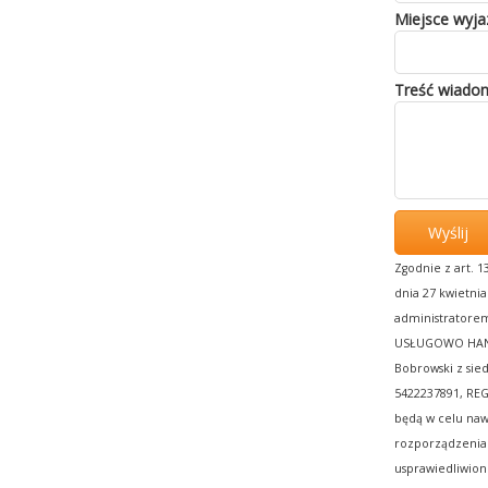
Miejsce wyj
Treść wiado
Zgodnie z art. 
dnia 27 kwietnia 
administratore
USŁUGOWO HAND
Bobrowski z siedz
5422237891, RE
będą w celu nawi
rozporządzenia 
usprawiedliwion