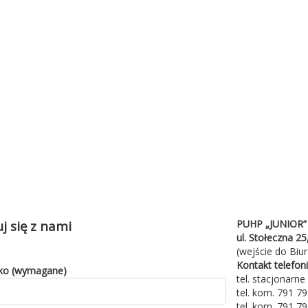
j się z nami
PUHP „JUNIOR” s
ul. Stołeczna 25
(wejście do Biu
Kontakt telefon
sko (wymagane)
tel. stacjonarn
tel. kom. 791 7
tel. kom. 791 