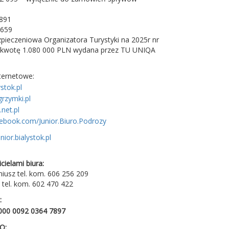
-891
659
ieczeniowa Organizatora Turystyki na 2025r nr
kwotę 1.080 000 PLN wydana przez TU UNIQA
ternetowe:
stok.pl
grzymki.pl
net.pl
ebook.com/Junior.Biuro.Podrozy
nior.bialystok.pl
cielami biura:
iusz tel. kom. 606 256 209
 tel. kom. 602 470 422
:
000 0092 0364 7897
O: