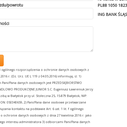
azdu/powrotu
PL88 1050 1823
ING BANK ŚLĄSK
mości
13 ogólnego rozporządzenia o ochronie danych osobowych z
2016 r. (Dz. Urz. UE L 119 z 04.05.2016) informuję, iż: 1)
m Pani/Pana danych osobowych jest PRZEDSIĘBIORSTWO
LOWO PRODUKCYJNE JUNIOR S.C. Eugeniusz Ławreniuk Jerzy
ibą w Białystok przy ul. Stołeczna 25, 15-879 Białystok, NIP:
GON: 050340659, 2) Pani/Pana dane osobowe przetwarzane
ązania kontaktu na podstawie Art. 6 ust. 1 lit. f ogólnego
o ochronie danych osobowych z dnia 27 kwietnia 2016 r. jako
ego interesu administratora 3) odbiorcami Pani/Pana danych