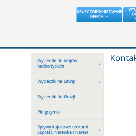
WYC
GRUPY ZORGANIZOWANE
OR
OFERTA
Konta
Wycieczki do krajów
nadbałtyckich
Wycieczki na Litwę:
Wycieczki do Gruzji
Pielgrzymki
Spływy kajakowe rzekami
Supraśl, Narewka i Narew