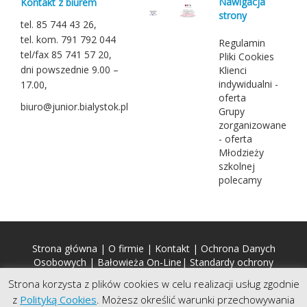
Nawigacja
Kontakt z biurem
strony
tel. 85 744 43 26,
tel. kom. 791 792 044
Regulamin
tel/fax 85 741 57 20,
Pliki Cookies
dni powszednie 9.00 –
Klienci
indywidualni -
17.00,
oferta
biuro@junior.bialystok.pl
Grupy
zorganizowane
- oferta
Młodzieży
szkolnej
polecamy
Strona główna
|
O firmie
|
Kontakt
|
Ochrona Danych
Osobowych
|
Bałowieża On-Line
|
Standardy ochrony
małoletnich (SOM)
Strona korzysta z plików cookies w celu realizacji usług zgodnie
z
Polityką Cookies
. Możesz określić warunki przechowywania
Copyright © 2026 Biuro Podróży JUNIOR. Wszelkie prawa