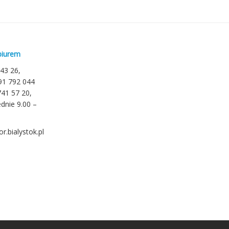
biurem
 43 26,
791 792 044
741 57 20,
dnie 9.00 –
r.bialystok.pl