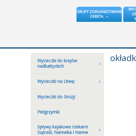
WYC
GRUPY ZORGANIZOWANE
OR
OFERTA
okładk
Wycieczki do krajów
nadbałtyckich
Wycieczki na Litwę:
Wycieczki do Gruzji
Pielgrzymki
Spływy kajakowe rzekami
Supraśl, Narewka i Narew