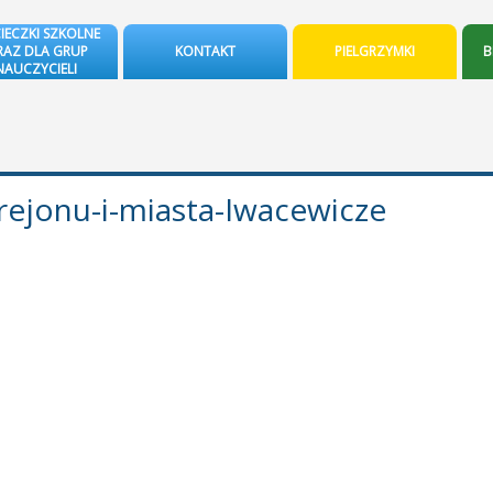
IECZKI SZKOLNE
AZ DLA GRUP
KONTAKT
PIELGRZYMKI
B
NAUCZYCIELI
ejonu-i-miasta-Iwacewicze