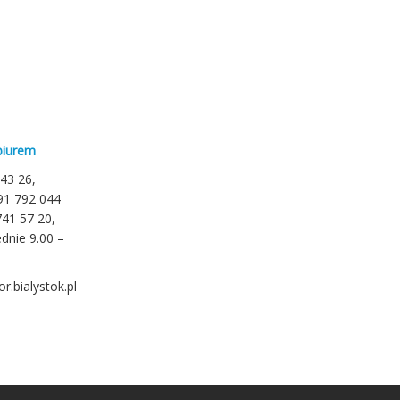
biurem
 43 26,
791 792 044
741 57 20,
dnie 9.00 –
r.bialystok.pl