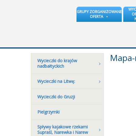
WYC
GRUPY ZORGANIZOWANE
OR
OFERTA
Mapa-r
Wycieczki do krajów
nadbałtyckich
Wycieczki na Litwę:
Wycieczki do Gruzji
Pielgrzymki
Spływy kajakowe rzekami
Supraśl, Narewka i Narew