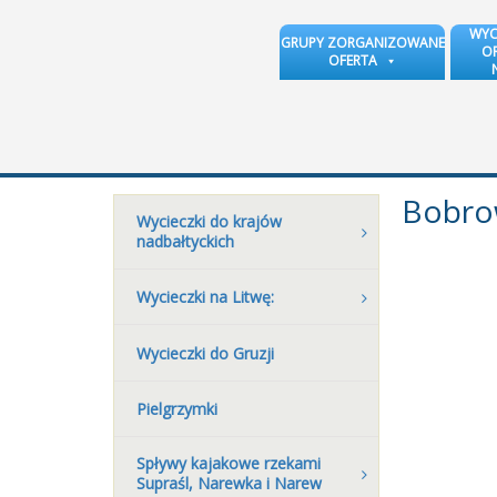
WYC
GRUPY ZORGANIZOWANE
OR
OFERTA
Bobro
Wycieczki do krajów
nadbałtyckich
Wycieczki na Litwę:
Wycieczki do Gruzji
Pielgrzymki
Spływy kajakowe rzekami
Supraśl, Narewka i Narew