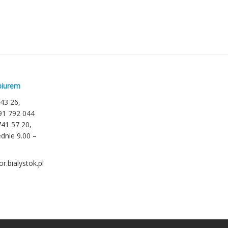
biurem
 43 26,
791 792 044
741 57 20,
dnie 9.00 –
r.bialystok.pl