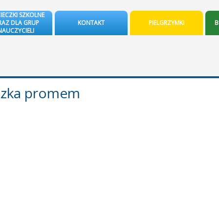
IECZKI SZKOLNE
AZ DLA GRUP
KONTAKT
PIELGRZYMKI
B
NAUCZYCIELI
czka promem