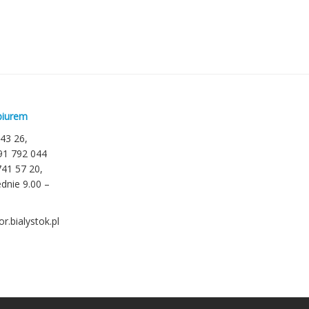
biurem
 43 26,
791 792 044
741 57 20,
dnie 9.00 –
r.bialystok.pl