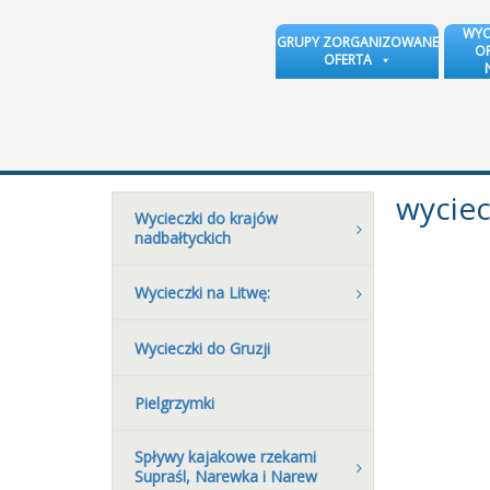
WYC
GRUPY ZORGANIZOWANE
OR
OFERTA
wycie
Wycieczki do krajów
nadbałtyckich
Wycieczki na Litwę:
Wycieczki do Gruzji
Pielgrzymki
Spływy kajakowe rzekami
Supraśl, Narewka i Narew