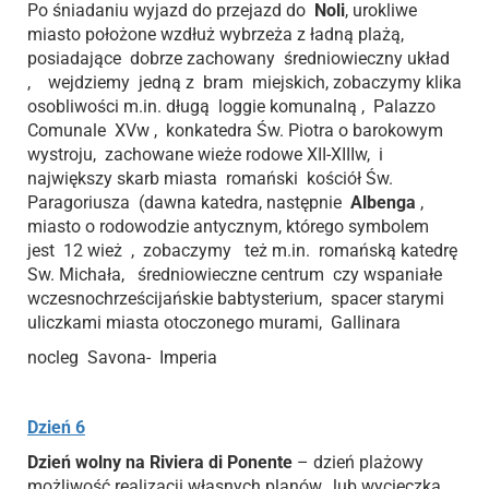
Po śniadaniu wyjazd do przejazd do
Noli
, urokliwe
miasto położone wzdłuż wybrzeża z ładną plażą,
posiadające dobrze zachowany średniowieczny układ
, wejdziemy jedną z bram miejskich, zobaczymy klika
osobliwości m.in. długą loggie komunalną , Palazzo
Comunale XVw , konkatedra Św. Piotra o barokowym
wystroju, zachowane wieże rodowe XII-XIIIw, i
największy skarb miasta romański kościół Św.
Paragoriusza (dawna katedra, następnie
Albenga
,
miasto o rodowodzie antycznym, którego symbolem
jest 12 wież , zobaczymy też m.in. romańską katedrę
Sw. Michała, średniowieczne centrum czy wspaniałe
wczesnochrześcijańskie babtysterium, spacer starymi
uliczkami miasta otoczonego murami, Gallinara
nocleg Savona- Imperia
Dzień 6
Dzień wolny na Riviera di Ponente
– dzień plażowy
możliwość realizacji własnych planów, lub wycieczka