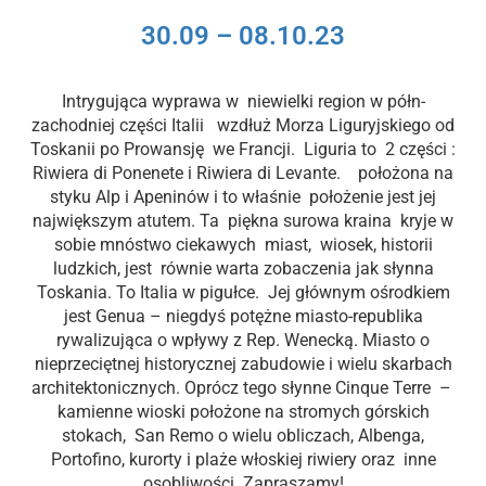
30.09 – 08.10.23
Intrygująca wyprawa w niewielki region w półn-
zachodniej części Italii wzdłuż Morza Liguryjskiego od
Toskanii po Prowansję we Francji. Liguria to 2 części :
Riwiera di Ponenete i Riwiera di Levante. położona na
styku Alp i Apeninów i to właśnie położenie jest jej
największym atutem. Ta piękna surowa kraina kryje w
sobie mnóstwo ciekawych miast, wiosek, historii
ludzkich, jest równie warta zobaczenia jak słynna
Toskania. To Italia w pigułce. Jej głównym ośrodkiem
jest Genua – niegdyś potężne miasto-republika
rywalizująca o wpływy z Rep. Wenecką. Miasto o
nieprzeciętnej historycznej zabudowie i wielu skarbach
architektonicznych. Oprócz tego słynne Cinque Terre –
kamienne wioski położone na stromych górskich
stokach, San Remo o wielu obliczach, Albenga,
Portofino, kurorty i plaże włoskiej riwiery oraz inne
osobliwości. Zapraszamy!