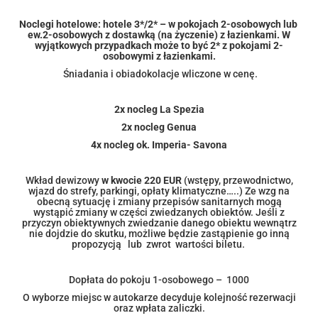
Noclegi hotelowe: hotele 3*/2* – w pokojach 2-osobowych lub
ew.2-osobowych z dostawką (na życzenie) z łazienkami. W
wyjątkowych przypadkach może to być 2* z pokojami 2-
osobowymi z łazienkami.
Śniadania i obiadokolacje wliczone w cenę.
2x nocleg La Spezia
2x nocleg Genua
4x nocleg ok. Imperia- Savona
Wkład dewizowy
w kwocie
220
EUR
(wstępy, przewodnictwo,
wjazd do strefy, parkingi, opłaty klimatyczne…..) Ze wzg na
obecną sytuację i zmiany przepisów sanitarnych mogą
wystąpić zmiany w części zwiedzanych obiektów. Jeśli z
przyczyn obiektywnych zwiedzanie danego obiektu wewnątrz
nie dojdzie do skutku, możliwe będzie zastąpienie go inną
propozycją lub zwrot wartości biletu.
Dopłata do pokoju 1-osobowego – 1000
O wyborze miejsc w autokarze decyduje kolejność rezerwacji
oraz wpłata zaliczki.