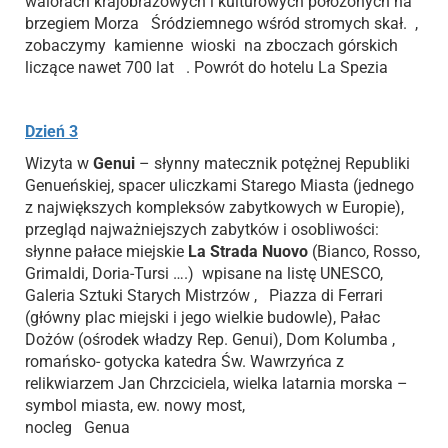
walorach krajobrazowych i kulturowych położonych na
brzegiem Morza Śródziemnego wśród stromych skał. ,
zobaczymy kamienne wioski na zboczach górskich
liczące nawet 700 lat . Powrót do hotelu La Spezia
Dzień 3
Wizyta w
Genui
– słynny matecznik potężnej Republiki
Genueńskiej, spacer uliczkami Starego Miasta (jednego
z największych kompleksów zabytkowych w Europie),
przegląd najważniejszych zabytków i osobliwości:
słynne pałace miejskie
La Strada Nuovo
(Bianco, Rosso,
Grimaldi, Doria-Tursi ….) wpisane na listę UNESCO,
Galeria Sztuki Starych Mistrzów , Piazza di Ferrari
(główny plac miejski i jego wielkie budowle), Pałac
Dożów (ośrodek władzy Rep. Genui), Dom Kolumba ,
romańsko- gotycka katedra Św. Wawrzyńca z
relikwiarzem Jan Chrzciciela, wielka latarnia morska –
symbol miasta, ew. nowy most,
nocleg Genua