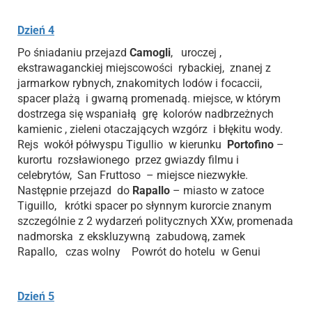
Dzień 4
Po śniadaniu przejazd
Camogli
, uroczej ,
ekstrawaganckiej miejscowości rybackiej, znanej z
jarmarkow rybnych, znakomitych lodów i focaccii,
spacer plażą i gwarną promenadą. miejsce, w którym
dostrzega się wspaniałą grę kolorów nadbrzeżnych
kamienic , zieleni otaczających wzgórz i błękitu wody.
Rejs wokół półwyspu Tigullio w kierunku
Portofino
–
kurortu rozsławionego przez gwiazdy filmu i
celebrytów, San Fruttoso – miejsce niezwykłe.
Następnie przejazd do
Rapallo
– miasto w zatoce
Tiguillo, krótki spacer po słynnym kurorcie znanym
szczególnie z 2 wydarzeń politycznych XXw, promenada
nadmorska z ekskluzywną zabudową, zamek
Rapallo, czas wolny Powrót do hotelu w Genui
Dzień 5