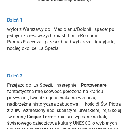
Dzień 1
wylot z Warszawy do Mediolanu/Bolonii, spacer po
jednym z ciekawszych miast Emilii-Romanii:
Parma/Piacenza przejazd nad wybrzeże Liguryjskie,
nocleg okolice La Spezia
Dzień 2
Przejazd do La Spezii, następnie
Portovenere
–
fantastyczna miejscowość położona na krańcu
półwyspu , twierdza genueńska na wzgórzu,
nadbrzeżna historyczna zabudowa , kościół Św. Piotra
z XIIIw wzniesiony nad skalistym urwiskiem, rejs/kolej
w stronę
Cinque Terre
– miejsce wpisane na listę
światowego dziedzictwa kultury UNESCO, o wybitnych