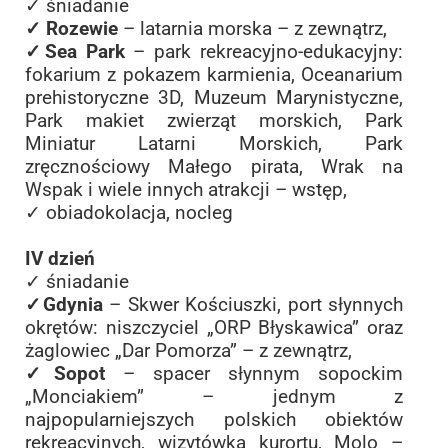
✓ śniadanie
✓ Rozewie
– latarnia morska – z zewnątrz,
✓Sea Park
– park rekreacyjno-edukacyjny:
fokarium z pokazem karmienia, Oceanarium
prehistoryczne 3D, Muzeum Marynistyczne,
Park makiet zwierząt morskich, Park
Miniatur Latarni Morskich, Park
zręcznościowy Małego pirata, Wrak na
Wspak i wiele innych atrakcji – wstęp,
✓ obiadokolacja, nocleg
IV dzień
✓ śniadanie
✓Gdynia
– Skwer Kościuszki, port słynnych
okrętów: niszczyciel „ORP Błyskawica” oraz
żaglowiec „Dar Pomorza” – z zewnątrz,
✓Sopot
– spacer słynnym sopockim
„Monciakiem” – jednym z
najpopularniejszych polskich obiektów
rekreacyjnych, wizytówka kurortu, Molo –