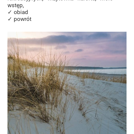
wstęp,
✓ obiad
✓ powrót