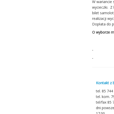
W wariancie
wycieczki. Z
bilet samolo
realizacji wy
Dopłata do 
O wyborze mi
Kontakt z 
tel. 85 744
tel. kom. 
tel/fax 85 
dni powsze
17.00,