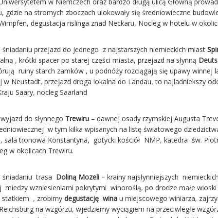
Uniwersytetem w Niemczech oraz bardzo długą ulicą Główną prowadzą
u, gdzie na stromych zboczach ulokowały się średniowieczne budowle 
Wimpfen, degustacja rislinga znad Neckaru, Nocleg w hotelu w okol
o śniadaniu przejazd do jednego z najstarszych niemieckich miast
Spi
lną , krótki spacer po starej części miasta, przejazd na słynną
Deuts
rują ruiny starch zamków , u podnóży rozciągają się upawy winnej la
j w Neustadt, przejazd droga lokalna do Landau, to najladniekszy od
Kraju Saary, nocleg Saarland
 wyjazd do słynnego
Trewiru
– dawnej osady rzymskiej Augusta Treve
średniowiecznej w tym kilka wpisanych na listę światowego dziedzic
, sala tronowa Konstantyna, gotycki kościół NMP, katedra św. Piotr
eg w okolicach Trewiru.
o śniadaniu trasa
Doliną Mozeli
– krainy najsłynniejszych niemiecki
 miedzy wzniesieniami pokrytymi winoroślą, po drodze małe wioski 
 statkiem , zrobimy
degustację wina
u miejscowego winiarza, zajr
Reichsburg na wzgórzu, wjedziemy wyciągiem na przeciwległe wzgórze