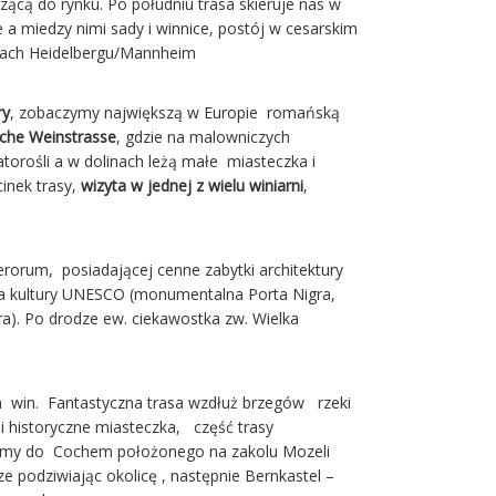
cą do rynku. Po południu trasa skieruje nas w
a miedzy nimi sady i winnice, postój w cesarskim
icach Heidelbergu/Mannheim
ry
, zobaczymy największą w Europie romańską
che Weinstrasse
, gdzie na malowniczych
torośli a w dolinach leżą małe miasteczka i
cinek trasy,
wizyta w jednej z wielu winiarni
,
rorum, posiadającej cenne zabytki architektury
twa kultury UNESCO (monumentalna Porta Nigra,
a). Po drodze ew. ciekawostka zw. Wielka
ch win. Fantastyczna trasa wzdłuż brzegów rzeki
i historyczne miasteczka, część trasy
zymy do Cochem położonego na zakolu Mozeli
 podziwiając okolicę , następnie Bernkastel –