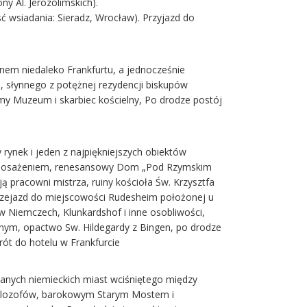
y Al. Jerozolimskich).
ć wsiadania: Sieradz, Wrocław). Przyjazd do
nem niedaleko Frankfurtu, a jednocześnie
i, słynnego z potężnej rezydencji biskupów
my Muzeum i skarbiec kościelny, Po drodze postój
 rynek i jeden z najpiękniejszych obiektów
 wyposażeniem, renesansowy Dom „Pod Rzymskim
 pracowni mistrza, ruiny kościoła Św. Krzysztfa
rzejazd do miejscowości Rudesheim położonej u
 Niemczech, Klunkardshof i inne osobliwości,
nym, opactwo Sw. Hildegardy z Bingen, po drodze
rót do hotelu w Frankfurcie
znanych niemieckich miast wciśniętego między
 filozofów, barokowym Starym Mostem i