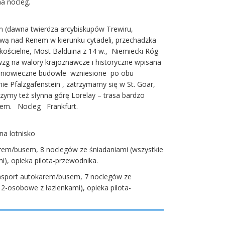
a nocleg.
ein (dawna twierdza arcybiskupów Trewiru,
ową nad Renem w kierunku cytadeli, przechadzka
kościelne, Most Balduina z 14 w., Niemiecki Róg
g na walory krajoznawcze i historyczne wpisana
edniowieczne budowle wzniesione po obu
e Pfalzgafenstein , zatrzymamy się w St. Goar,
zymy też słynna górę Lorelay – trasa bardzo
nem. Nocleg Frankfurt.
a lotnisko
rem/busem, 8 noclegów ze śniadaniami (wszystkie
), opieka pilota-przewodnika.
nsport autokarem/busem, 7 noclegów ze
2-osobowe z łazienkami), opieka pilota-