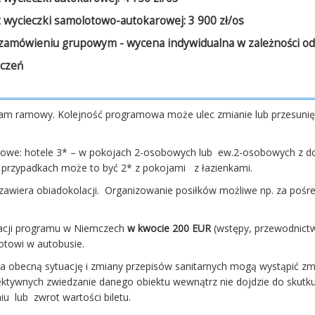
 wycieczki samolotowo-autokarowej: 3 900 zł/os
zamówieniu grupowym - wycena indywidualna w zależności od 
dczeń
m ramowy. Kolejność programowa może ulec zmianie lub przesunię
lowe: hotele 3* – w pokojach 2-osobowych lub ew.2-osobowych z dos
przypadkach może to być 2* z pokojami z łazienkami.
zawiera obiadokolacji. Organizowanie posiłków możliwe np. za pośre
zacji programu w Niemczech
w kwocie
200 EUR
(wstępy, przewodnictwo
lotowi w autobusie.
a obecną sytuację i zmiany przepisów sanitarnych mogą wystąpić zmi
ektywnych zwiedzanie danego obiektu wewnątrz nie dojdzie do skutku
iu lub zwrot wartości biletu.