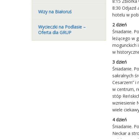
8:15 Zbiórka 
8:30 Odjazd 
Wizy na Białoruś
hotelu w pob
2 dzień
Wycieczki na Podlasie –
Śniadanie. P
Oferta dla GRUP
leżącego w g
mogunckich i
w historyczne
3 dzień
Śniadanie. Po
sakralnych ś
Cesarzem” i 
w centrum, r
stóp Reńskic
wzniesienie 
wiele ciekaw
4 dzień
Śniadanie. P
Neckar a str