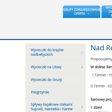
WYC
GRUPY ZORGANIZOWANE
OR
OFERTA
Nad Re
Wycieczki do krajów
nadbałtyckich
Proponujemy 
W dolinie Ren
Wycieczki na Litwę:
I Termin : 1
Wycieczki do Gruzji
20 – 27.0
II Termin : 0
01 – 10.0
Pielgrzymki
Ramowy prog
Spływy kajakowe rzekami
1 dzień
Supraśl, Narewka i Narew