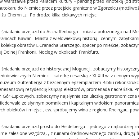
w Warszawie przed Pałacem Kultury – parking przed Kinoteką (od stron
autokaru do Niemiec przez przejście graniczne w Zgorzelcu (możliwoś
liżu Chemnitz . Po drodze kilka ciekawych miejsc
o śniadaniu przejazd do Aschaffenburga – miasta położonego nad Me
ranicach Bawarii. Miasta z wielowiekową historią i cennymi zabytkam
 kolekcji obrazów L.Cranacha Starszego, spacer po mieście, zobaczy
j Dolnej Frankonii. Nocleg w okolicach Frankfurtu.
 śniadaniu przejazd do historycznej Moguncji, zobaczymy historyczny
redniowiecznych Niemiec – katedrę cesarską z XI-XIII w. z cennym
muzeum Guttenberga z bezcennym egzemplarzem Biblii i rekonstrukcją
enesansową rezydencję książąt-elektorów, promenada nadreńska. P
h Gór Łupkowych, zobaczymy najsłynniejsza uliczkę gastronomiczna w
NIederwald ze słynnym pomnikiem i kapitalnym widokiem panoramicz
ych obiektów i miejsc , ew. spróbujemy wina z regionu Rheingau, pow
o śniadaniu przejazd prosto do Heidelbergu – jednego z najbardziej 
ome zalesione wzgórza, , z ruinami średniowiecznego zamku, drogą