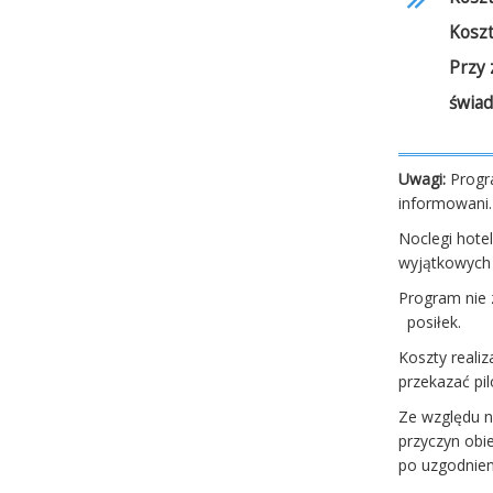
Koszt
Przy 
świa
Uwagi:
Progra
informowani.
Noclegi hote
wyjątkowych 
Program nie 
posiłek.
Koszty reali
przekazać pi
Ze względu n
przyczyn obi
po uzgodnien