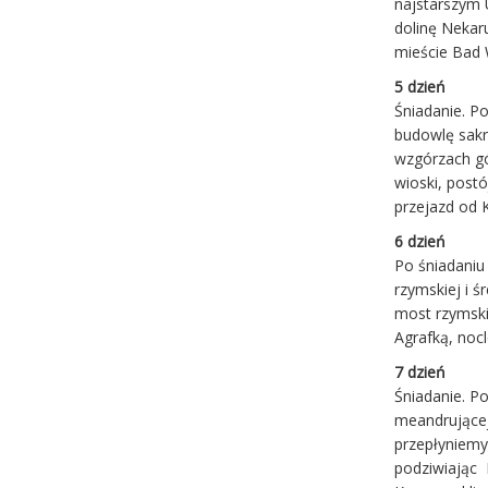
najstarszym 
dolinę Nekar
mieście Bad 
5 dzień
Śniadanie. P
budowlę sakra
wzgórzach gó
wioski, postó
przejazd od 
6 dzień
Po śniadaniu
rzymskiej i 
most rzymski
Agrafką, nocl
7 dzień
Śniadanie. P
meandrującej
przepłyniemy
podziwiając 