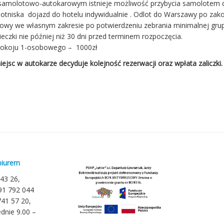
 samolotowo-autokarowym istnieje możliwość przybycia samolotem 
 lotniska dojazd do hotelu indywidualnie . Odlot do Warszawy po zako
towy we własnym zakresie po potwierdzeniu zebrania minimalnej gru
cieczki nie później niż 30 dni przed terminem rozpoczęcia.
pokoju 1-osobowego – 1000zł
ejsc w autokarze decyduje kolejność rezerwacji oraz wpłata zaliczki.
biurem
 43 26,
791 792 044
741 57 20,
dnie 9.00 –