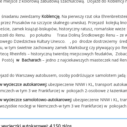
we miejsce z kolorową zabudową szachulcową. Dojazd do Koblencji n
o śniadaniu zwiedzamy
Koblencję
. Na pierwszy rzut oka Ehrenbreitst
rzez Prusaków na szczycie skalnego urwiska). Przejazd kolejką lin
eście, zamek książąt-biskupów, historyczny ratusz, romańskie wieże 
 Mozeli do Renu. po połudnu Trasa Doliną Środkowego Renu – ze wz
atowego Dziedzictwa Kultury Unesco. , po drodze dostrzeżemy śr
u, w tym świetnie zachowany zamek Marksburg czy pływający po Reni
rtecę Rheinfels – historyczną twierdzę miejscowych feudałów, Zobac
! Postój
w Bacharach
– jedno z najciekawszych miasteczek nad Re
yjazd do Warszawy autobusem, osoby podróżujące samolotem jadą n
w wycieczce autokarowej:
ubezpieczenie NNW i KL, transport autoka
emczech-w tym 3 we Frankfurcie) w pokojach 2-osobowe z łazienkami
 w wycieczce samolotowo-autokarowej:
ubezpieczenie NNW i KL, tra
(wszystkie noclegi w Niemczech-w tym 3 we Frankfurcie) w pokojach 
 wycieczki autokarowej: 4 150 zł/os