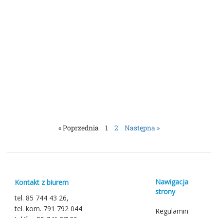
RUMUNIA ( 6 dni ) – Samolot
« Poprzednia
1
2
Następna »
Nawigacja
Kontakt z biurem
strony
tel. 85 744 43 26,
tel. kom. 791 792 044
Regulamin