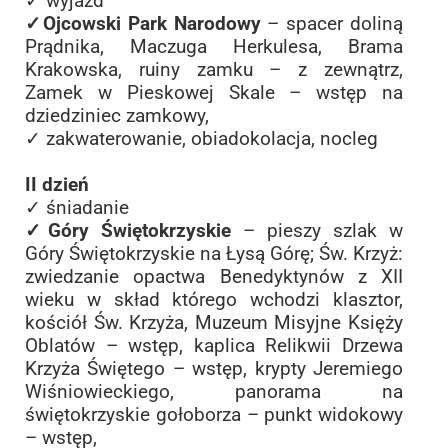
✓ wyjazd
✓Ojcowski Park Narodowy
– spacer doliną
Prądnika, Maczuga Herkulesa, Brama
Krakowska, ruiny zamku – z zewnątrz,
Zamek w Pieskowej Skale – wstęp na
dziedziniec zamkowy,
✓ zakwaterowanie, obiadokolacja, nocleg
II dzień
✓ śniadanie
✓Góry Świętokrzyskie
– pieszy szlak w
Góry Świętokrzyskie na Łysą Górę; Św. Krzyż:
zwiedzanie opactwa Benedyktynów z XII
wieku w skład którego wchodzi klasztor,
kościół Św. Krzyża, Muzeum Misyjne Księży
Oblatów – wstęp, kaplica Relikwii Drzewa
Krzyża Świętego – wstęp, krypty Jeremiego
Wiśniowieckiego, panorama na
świętokrzyskie gołoborza – punkt widokowy
– wstęp,