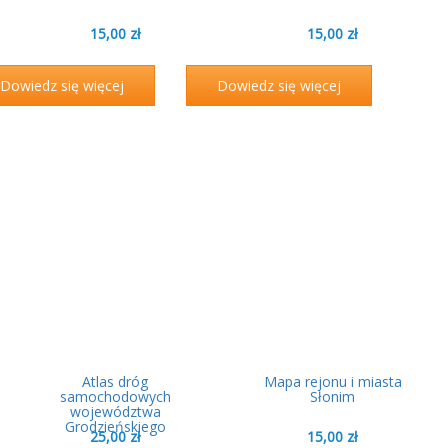
15,00
zł
15,00
zł
Dowiedz się więcej
Dowiedz się więcej
Atlas dróg
Mapa rejonu i miasta
samochodowych
Słonim
województwa
Grodzieńskiego
25,00
zł
15,00
zł