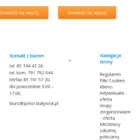
Dowiedz się więcej
Dowiedz się więcej
Nawigacja
Kontakt z biurem
strony
tel. 85 744 43 26,
tel. kom. 791 792 044
Regulamin
tel/fax 85 741 57 20,
Pliki Cookies
dni powszednie 9.00 –
Klienci
indywidualni -
17.00,
oferta
biuro@junior.bialystok.pl
Grupy
zorganizowane
- oferta
Młodzieży
szkolnej
polecamy