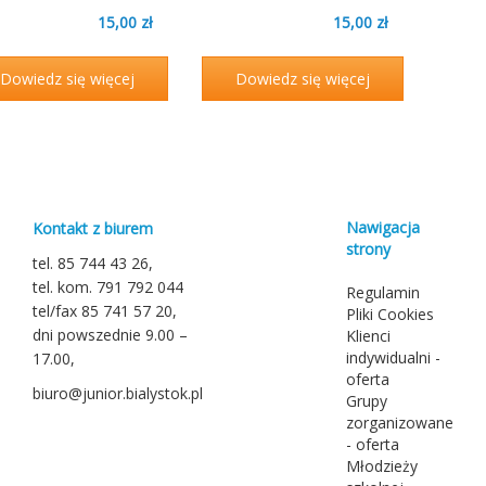
15,00
zł
15,00
zł
Dowiedz się więcej
Dowiedz się więcej
Nawigacja
Kontakt z biurem
strony
tel. 85 744 43 26,
tel. kom. 791 792 044
Regulamin
tel/fax 85 741 57 20,
Pliki Cookies
dni powszednie 9.00 –
Klienci
indywidualni -
17.00,
oferta
biuro@junior.bialystok.pl
Grupy
zorganizowane
- oferta
Młodzieży