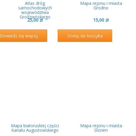
Atlas dróg
Mapa rejonu i miasta
samochodowych
Grodno
województwa
Grodzieńskiego
25,00
zł
15,00
zł
Dowiedz się więcej
Dodaj do koszyka
Mapa białoruskiej części
Mapa rejonu i miasta
Kanału Augustowskiego
Słonim