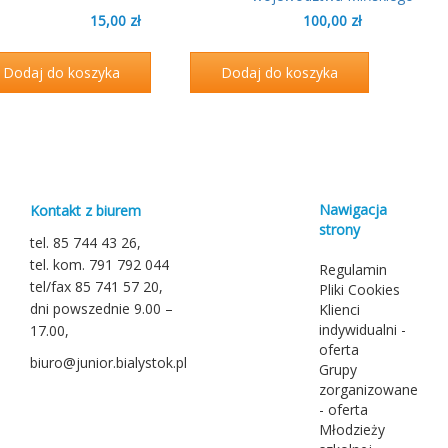
15,00
zł
100,00
zł
Dodaj do koszyka
Dodaj do koszyka
Nawigacja
Kontakt z biurem
strony
tel. 85 744 43 26,
tel. kom. 791 792 044
Regulamin
tel/fax 85 741 57 20,
Pliki Cookies
dni powszednie 9.00 –
Klienci
indywidualni -
17.00,
oferta
biuro@junior.bialystok.pl
Grupy
zorganizowane
- oferta
Młodzieży