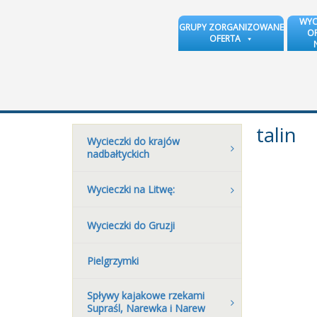
WYC
GRUPY ZORGANIZOWANE
OR
OFERTA
talin
Wycieczki do krajów
nadbałtyckich
Wycieczki na Litwę:
Wycieczki do Gruzji
Pielgrzymki
Spływy kajakowe rzekami
Supraśl, Narewka i Narew