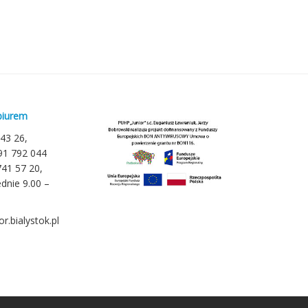
biurem
 43 26,
791 792 044
741 57 20,
dnie 9.00 –
r.bialystok.pl