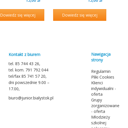
15,00
zł
15,00
zł
Dowiedz się więcej
Dowiedz się więcej
Nawigacja
Kontakt z biurem
strony
tel. 85 744 43 26,
tel. kom. 791 792 044
Regulamin
tel/fax 85 741 57 20,
Pliki Cookies
dni powszednie 9.00 –
Klienci
indywidualni -
17.00,
oferta
biuro@junior.bialystok.pl
Grupy
zorganizowane
- oferta
Młodzieży
szkolnej