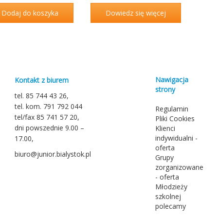
Dodaj do koszyka
Dowiedz się więcej
Nawigacja
Kontakt z biurem
strony
tel. 85 744 43 26,
tel. kom. 791 792 044
Regulamin
tel/fax 85 741 57 20,
Pliki Cookies
dni powszednie 9.00 –
Klienci
indywidualni -
17.00,
oferta
biuro@junior.bialystok.pl
Grupy
zorganizowane
- oferta
Młodzieży
szkolnej
polecamy