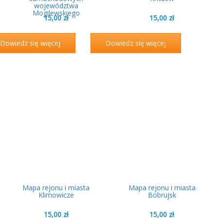
województwa
Mogilewskiego
15,00
zł
15,00
zł
Dowiedz się więcej
Dowiedz się więcej
Mapa rejonu i miasta
Mapa rejonu i miasta
Klimowicze
Bobrujsk
15,00
zł
15,00
zł