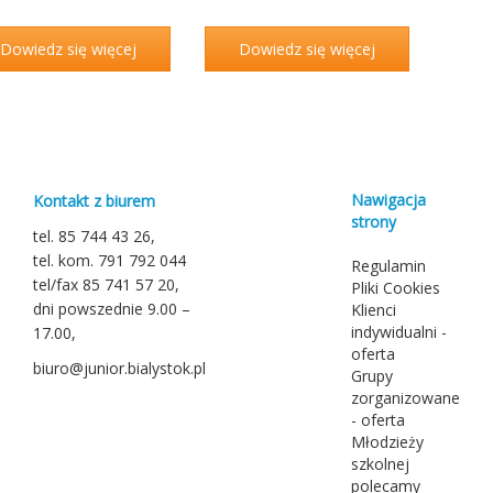
Dowiedz się więcej
Dowiedz się więcej
Nawigacja
Kontakt z biurem
strony
tel. 85 744 43 26,
tel. kom. 791 792 044
Regulamin
tel/fax 85 741 57 20,
Pliki Cookies
dni powszednie 9.00 –
Klienci
indywidualni -
17.00,
oferta
biuro@junior.bialystok.pl
Grupy
zorganizowane
- oferta
Młodzieży
szkolnej
polecamy