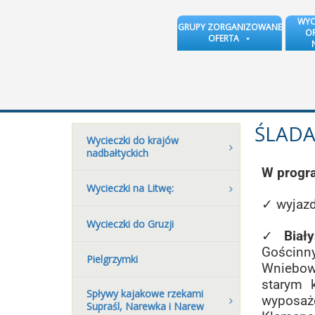
WYC
GRUPY ZORGANIZOWANE
OR
OFERTA
ŚLADA
Wycieczki do krajów
nadbałtyckich
W progr
Wycieczki na Litwę:
✓ wyjaz
Wycieczki do Gruzji
✓
Biał
Gościn
Pielgrzymki
Wniebow
starym 
Spływy kajakowe rzekami
wyposa
Supraśl, Narewka i Narew