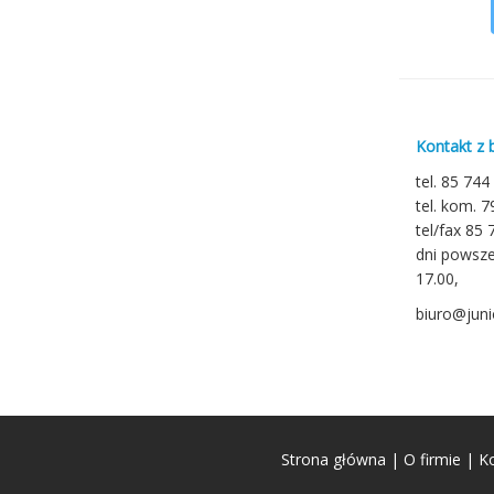
Kontakt z 
tel. 85 744
tel. kom. 
tel/fax 85 
dni powsze
17.00,
biuro@junio
Strona główna
|
O firmie
|
K