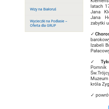
Klemens
latach 1
Wizy na Białoruś
Jana Kl
Jana H
Wycieczki na Podlasie –
zabytki u
Oferta dla GRUP
✓
Choro
baroko
Izabeli 
Pałacow
✓
Tyko
Pomnik
Św.Trój
Muzeum 
króla Zy
✓ powró