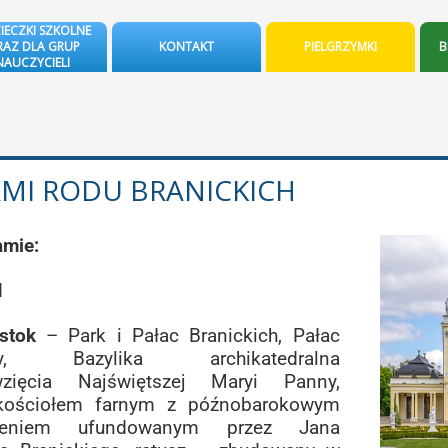
IECZKI SZKOLNE
AZ DLA GRUP
KONTAKT
PIELGRZYMKI
B
NAUCZYCIELI
MI RODU BRANICKICH
amie:
d
ystok
– Park i Pałac Branickich, Pałac
ny, Bazylika archikatedralna
zięcia Najświętszej Maryi Panny,
kościołem farnym z późnobarokowym
żeniem ufundowanym przez Jana