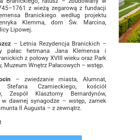
a Branickiego, ratusz – zbudowany w
745–1761 z wieżą zegarową z fundacji
emensa Branickiego według projektu
enryka Klemma, dom Św. Marcina,
licy Lipowej.
szcz
– Letnia Rezydencja Branickich –
wy pałac hetmana Jana Klemensa i
Branickich z połowy XVIII wieku oraz Park
y, Muzeum Wnętrz Pałacowych – wstęp.
cin
– zwiedzanie miasta, Alumnat,
 Stefana Czarnieckiego, kościół
cy, Zespół Klasztorny Bernardynów,
w dawnej synagodze – wstęp, zamek
gmunta II Augusta – z zewnątrz.
t