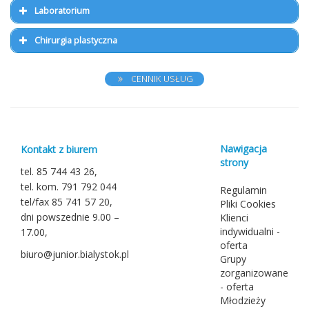
Laboratorium
magnetyczny Philips Intera, 1,5 T
Chirurgia plastyczna
pobieramy całą gamę badań, zarówno tych
bogata oferta badań
powiększanie piersi od 500 USD; zmniejszenie
podstawowych, jak i specjalistycznych
CENNIK USŁUG
piersi
gwarancja jakości i kompleksowa obsługa
nowoczesne technologie
klienta
plastyka brzucha od 550 USD
Nawigacja
Kontakt z biurem
można wybrać dogodny dzień i godzinę
strony
najlepszy stosunek jakości do ceny
tel. 85 744 43 26,
liposukcja od 130 USD
badania
tel. kom. 791 792 044
Regulamin
tel/fax 85 741 57 20,
Pliki Cookies
można wybrać dogodny dzień i godzinę
operacja powiek górnych i dolnych od 200 USD
dni powszednie 9.00 –
Klienci
diagnostyka anemii
badania
indywidualni -
17.00,
oferta
biuro@junior.bialystok.pl
znakomici specjaliści
Grupy
badania z moczu
czas oczekiwania na wynik około 1-2 godzin
zorganizowane
- oferta
najlepszy stosunek jakości do ceny
Młodzieży
diagnostyka chorób tarczycy