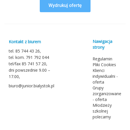
Wydrukuj ofertę
Nawigacja
Kontakt z biurem
strony
tel. 85 744 43 26,
tel. kom. 791 792 044
Regulamin
tel/fax 85 741 57 20,
Pliki Cookies
dni powszednie 9.00 –
Klienci
indywidualni -
17.00,
oferta
biuro@junior.bialystok.pl
Grupy
zorganizowane
- oferta
Młodzieży
szkolnej
polecamy