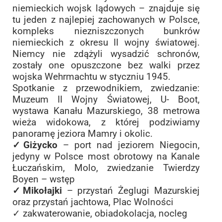
niemieckich wojsk lądowych – znajduje się
tu jeden z najlepiej zachowanych w Polsce,
kompleks niezniszczonych bunkrów
niemieckich z okresu II wojny światowej.
Niemcy nie zdążyli wysadzić schronów,
zostały one opuszczone bez walki przez
wojska Wehrmachtu w styczniu 1945.
Spotkanie z przewodnikiem, zwiedzanie:
Muzeum II Wojny Światowej, U- Boot,
wystawa Kanału Mazurskiego, 38 metrowa
wieża widokowa, z której podziwiamy
panoramę jeziora Mamry i okolic.
✓Giżycko
– port nad jeziorem Niegocin,
jedyny w Polsce most obrotowy na Kanale
Łuczańskim, Molo, zwiedzanie Twierdzy
Boyen – wstęp
✓Mikołajki
– przystań Żeglugi Mazurskiej
oraz przystań jachtowa, Plac Wolności
✓ zakwaterowanie, obiadokolacja, nocleg