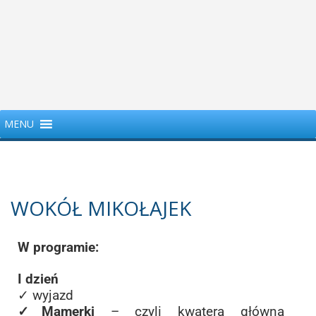
MENU
WOKÓŁ MIKOŁAJEK
W programie:
I dzień
✓ wyjazd
✓Mamerki
– czyli kwatera główna