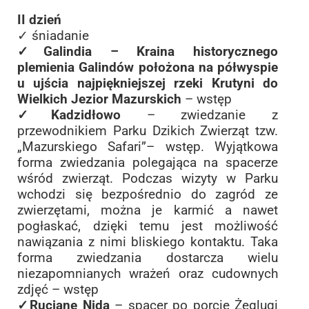
II dzień
✓ śniadanie
✓Galindia – Kraina historycznego
plemienia Galindów położona na półwyspie
u ujścia najpiękniejszej rzeki Krutyni do
Wielkich Jezior Mazurskich
– wstęp
✓Kadzidłowo
– zwiedzanie z
przewodnikiem Parku Dzikich Zwierząt tzw.
„Mazurskiego Safari”– wstęp. Wyjątkowa
forma zwiedzania polegająca na spacerze
wśród zwierząt. Podczas wizyty w Parku
wchodzi się bezpośrednio do zagród ze
zwierzętami, można je karmić a nawet
pogłaskać, dzięki temu jest możliwość
nawiązania z nimi bliskiego kontaktu. Taka
forma zwiedzania dostarcza wielu
niezapomnianych wrażeń oraz cudownych
zdjęć – wstęp
✓Ruciane Nida
– spacer po porcie Żeglugi