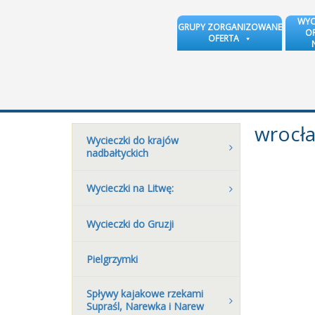
WYC
GRUPY ZORGANIZOWANE
OR
OFERTA
wrocła
Wycieczki do krajów
nadbałtyckich
Wycieczki na Litwę:
Wycieczki do Gruzji
Pielgrzymki
Spływy kajakowe rzekami
Supraśl, Narewka i Narew