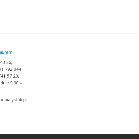
biurem
 43 26,
791 792 044
741 57 20,
dnie 9.00 –
r.bialystok.pl