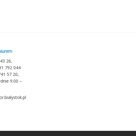
biurem
 43 26,
791 792 044
741 57 20,
dnie 9.00 –
r.bialystok.pl