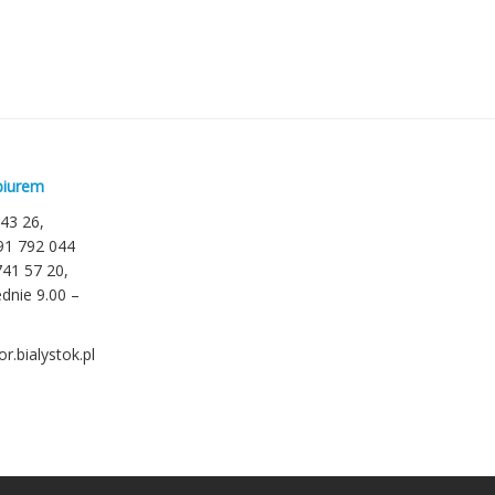
biurem
 43 26,
791 792 044
741 57 20,
dnie 9.00 –
r.bialystok.pl