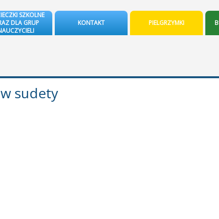
IECZKI SZKOLNE
AZ DLA GRUP
KONTAKT
PIELGRZYMKI
B
NAUCZYCIELI
aw sudety