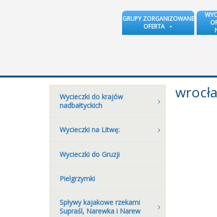
WYC
GRUPY ZORGANIZOWANE
OR
OFERTA
wrocł
Wycieczki do krajów
nadbałtyckich
Wycieczki na Litwę:
Wycieczki do Gruzji
Pielgrzymki
Spływy kajakowe rzekami
Supraśl, Narewka i Narew