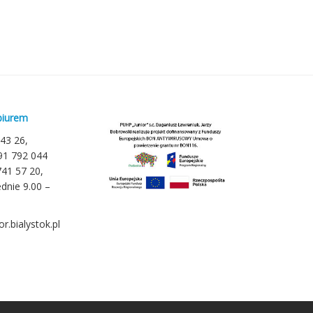
biurem
 43 26,
791 792 044
741 57 20,
dnie 9.00 –
r.bialystok.pl