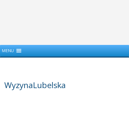
MENU
WyzynaLubelska