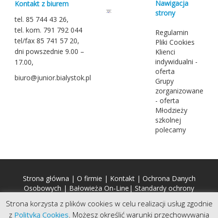
Nawigacja
Kontakt z biurem
strony
tel. 85 744 43 26,
tel. kom. 791 792 044
Regulamin
tel/fax 85 741 57 20,
Pliki Cookies
dni powszednie 9.00 –
Klienci
indywidualni -
17.00,
oferta
biuro@junior.bialystok.pl
Grupy
zorganizowane
- oferta
Młodzieży
szkolnej
polecamy
Strona główna
|
O firmie
|
Kontakt
|
Ochrona Danych
Osobowych
|
Bałowieża On-Line
|
Standardy ochrony
małoletnich (SOM)
Strona korzysta z plików cookies w celu realizacji usług zgodnie
z
Polityką Cookies
. Możesz określić warunki przechowywania