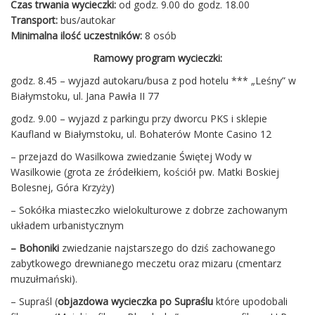
Czas trwania wycieczki:
od godz. 9.00 do godz. 18.00
Transport:
bus/autokar
Minimalna ilość uczestników:
8 osób
Ramowy program wycieczki:
godz. 8.45 – wyjazd autokaru/busa z pod hotelu *** „Leśny” w
Białymstoku, ul. Jana Pawła II 77
godz. 9.00 – wyjazd z parkingu przy dworcu PKS i sklepie
Kaufland w Białymstoku, ul. Bohaterów Monte Casino 12
– przejazd do Wasilkowa zwiedzanie Świętej Wody w
Wasilkowie (grota ze źródełkiem, kościół pw. Matki Boskiej
Bolesnej, Góra Krzyży)
– Sokółka miasteczko wielokulturowe z dobrze zachowanym
układem urbanistycznym
– Bohoniki
zwiedzanie najstarszego do dziś zachowanego
zabytkowego drewnianego meczetu oraz mizaru (cmentarz
muzułmański).
– Supraśl (
objazdowa wycieczka po Supraślu
które upodobali