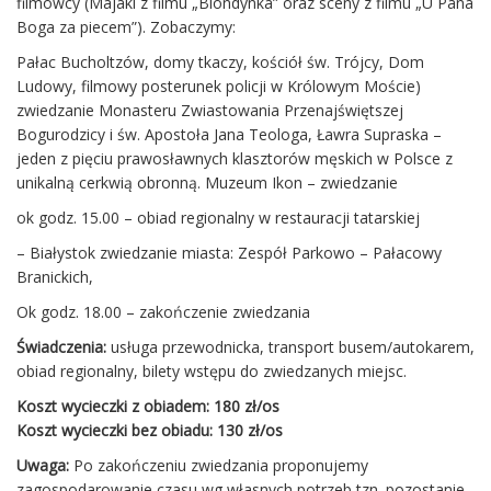
filmowcy (Majaki z filmu „Blondynka” oraz sceny z filmu „U Pana
Boga za piecem”). Zobaczymy:
Pałac Bucholtzów, domy tkaczy, kościół św. Trójcy, Dom
Ludowy, filmowy posterunek policji w Królowym Moście)
zwiedzanie Monasteru Zwiastowania Przenajświętszej
Bogurodzicy i św. Apostoła Jana Teologa, Ławra Supraska –
jeden z pięciu prawosławnych klasztorów męskich w Polsce z
unikalną cerkwią obronną. Muzeum Ikon – zwiedzanie
ok godz. 15.00 – obiad regionalny w restauracji tatarskiej
– Białystok zwiedzanie miasta: Zespół Parkowo – Pałacowy
Branickich,
Ok godz. 18.00 – zakończenie zwiedzania
Świadczenia:
usługa przewodnicka, transport busem/autokarem,
obiad regionalny, bilety wstępu do zwiedzanych miejsc.
Koszt wycieczki z obiadem:
180 zł/os
Koszt wycieczki bez obiadu: 130 zł/os
Uwaga:
Po zakończeniu zwiedzania proponujemy
zagospodarowanie czasu wg własnych potrzeb tzn. pozostanie